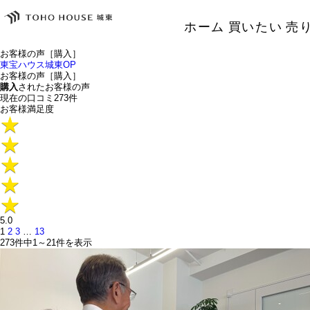
ホーム
買いたい
売
お客様の声［購入］
東宝ハウス城東OP
お客様の声［購入］
購入
されたお客様の声
現在の口コミ
273
件
お客様満足度
5.0
1
2
3
…
13
273件中
1～21
件を表示