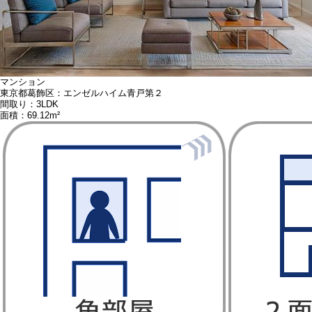
マンション
東京都葛飾区：エンゼルハイム青戸第２
間取り：3LDK
面積：69.12m²