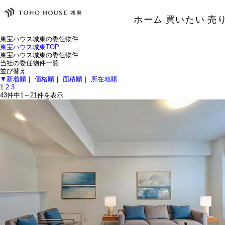
ホーム
買いたい
売
東宝ハウス城東の委任物件
東宝ハウス城東TOP
東宝ハウス城東の委任物件
当社の委任物件一覧
並び替え
▼新着順
｜
価格順
｜
面積順
｜
所在地順
1
2
3
43件中
1～21
件を表示