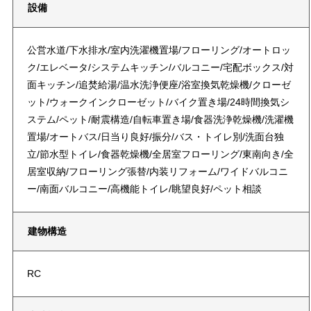
設備
公営水道/下水排水/室内洗濯機置場/フローリング/オートロッ
ク/エレベータ/システムキッチン/バルコニー/宅配ボックス/対
面キッチン/追焚給湯/温水洗浄便座/浴室換気乾燥機/クローゼ
ット/ウォークインクローゼット/バイク置き場/24時間換気シ
ステム/ペット/耐震構造/自転車置き場/食器洗浄乾燥機/洗濯機
置場/オートバス/日当り良好/振分/バス・トイレ別/洗面台独
立/節水型トイレ/食器乾燥機/全居室フローリング/東南向き/全
居室収納/フローリング張替/内装リフォーム/ワイドバルコニ
ー/南面バルコニー/高機能トイレ/眺望良好/ペット相談
建物構造
RC