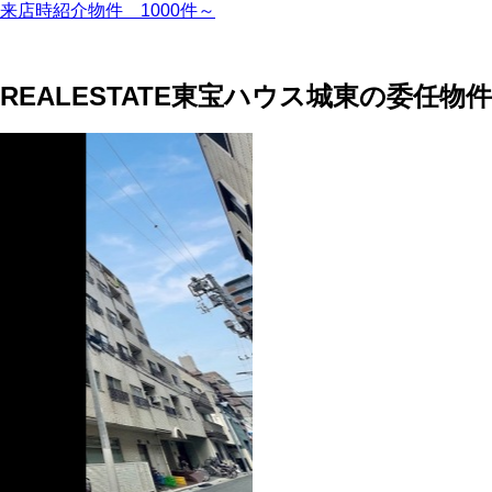
来店時紹介物件
1000
件～
REALESTATE
東宝ハウス城東の委任物件