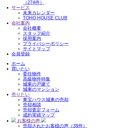
（274件）
サービス
未来カレンダー
TOHO HOUSE CLUB
会社案内
会社概要
スタッフ紹介
採用案内
プライバシーポリシー
サイトマップ
会員登録
ホーム
買いたい
委任物件
高級物件特集
城東の戸建て
城東のマンション
売りたい
東宝ハウス城東の売却
売却相談
売却査定フォーム
成約実績マップ
お客様の声
売却されたお客様の声（39件）