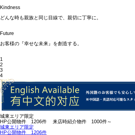
Kindness
どんな時も親族と同じ目線で、親切に丁寧に。
Future
お客様の『幸せな未来』を創造する。
1
2
3
4
城東エリア限定
HP公開物件
1206
件
来店時紹介物件
1000
件～
城東エリア限定
HP公開物件
1206
件