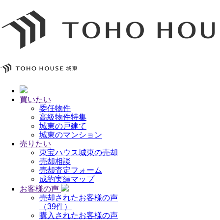
買いたい
委任物件
高級物件特集
城東の戸建て
城東のマンション
売りたい
東宝ハウス城東の売却
売却相談
売却査定フォーム
成約実績マップ
お客様の声
売却されたお客様の声
（39件）
購入されたお客様の声