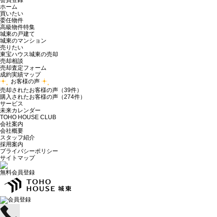
会員登録
ホーム
買いたい
委任物件
高級物件特集
城東の戸建て
城東のマンション
売りたい
東宝ハウス城東の売却
売却相談
売却査定フォーム
成約実績マップ
お客様の声
売却されたお客様の声（39件）
購入されたお客様の声（274件）
サービス
未来カレンダー
TOHO HOUSE CLUB
会社案内
会社概要
スタッフ紹介
採用案内
プライバシーポリシー
サイトマップ
無料会員登録