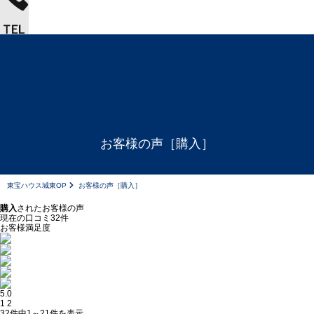
お客様の声［購入］
東宝ハウス城東OP
お客様の声［購入］
購入
されたお客様の声
現在の口コミ
32
件
お客様満足度
5.0
1
2
32件中
1～21
件を表示