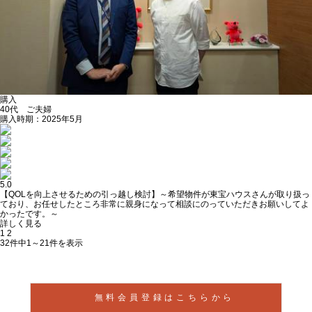
購入
40代 ご夫婦
購入時期：2025年5月
5.0
【QOLを向上させるための引っ越し検討】～希望物件が東宝ハウスさんが取り扱っ
ており、お任せしたところ非常に親身になって相談にのっていただきお願いしてよ
かったです。～
詳しく見る
1
2
32件中
1～21
件を表示
無料会員登録はこちらから