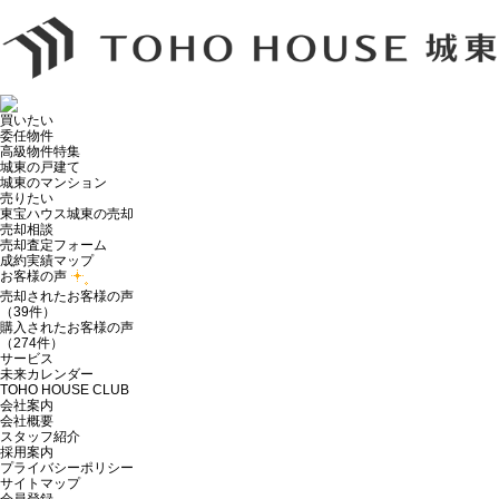
買いたい
委任物件
高級物件特集
城東の戸建て
城東のマンション
売りたい
東宝ハウス城東の売却
売却相談
売却査定フォーム
成約実績マップ
お客様の声
売却されたお客様の声
（39件）
購入されたお客様の声
（274件）
サービス
未来カレンダー
TOHO HOUSE CLUB
会社案内
会社概要
スタッフ紹介
採用案内
プライバシーポリシー
サイトマップ