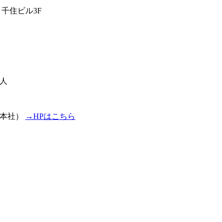
ロ千住ビル3F
人
プ本社）
→HPはこちら