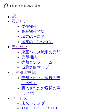
買いたい
委任物件
高級物件特集
城東の戸建て
城東のマンション
売りたい
東宝ハウス城東の売却
売却相談
売却査定フォーム
成約実績マップ
お客様の声
売却されたお客様の声
（39件）
購入されたお客様の声
（273件）
サービス
未来カレンダー
TOHO HOUSE CLUB